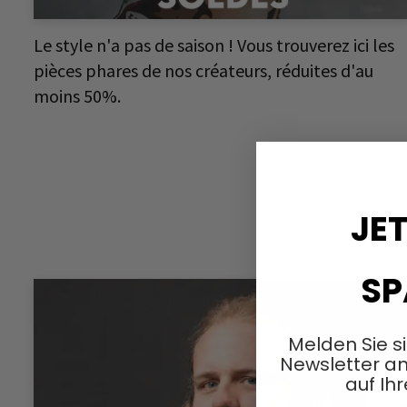
Le style n'a pas de saison ! Vous trouverez ici les
pièces phares de nos créateurs, réduites d'au
moins 50%.
JET
SP
Melden Sie s
Newsletter an
auf Ihr