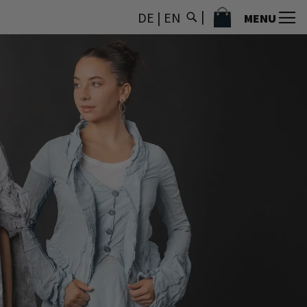
MON PANIER
DE
|
EN
MENU