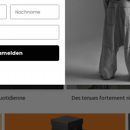
Nachname
nmelden
uotidienne
Des tenues fortement ré