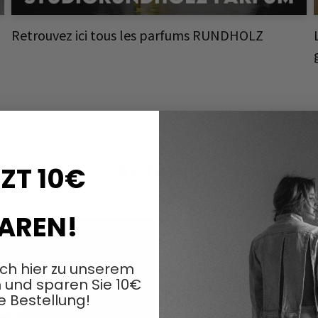
Retrouvez ici tous les parfums RUNDHOLZ
ACTIONS
ZT 10€
AREN!
ich hier zu unserem
 und sparen Sie 10€
e Bestellung!