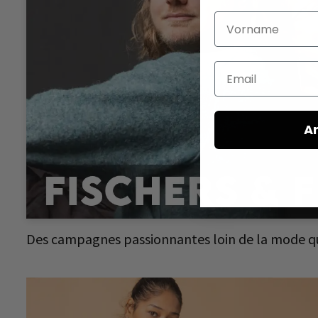
Vorname
Email
A
Des campagnes passionnantes loin de la mode q