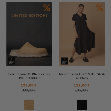
Fellclog von LOFINA in kebir -
Maxi robe de LURDES BERGADA
LIMITED EDITION
en black
195,00 €
117,00 €
390,00 €
195,00 €