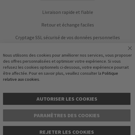
Livraison rapide et fiable
Retour et échange faciles
Cryptage SSL sécurisé de vos données personnelles
Nous utilisons des cookies pour améliorer nos services, vous proposer
des offres personnalisées et optimiser votre expérience. Si vous
refusez les cookies optionnels ci-dessous, votre expérience pourrait
être affectée. Pour en savoir plus, veuillez consulter la
Politique
relative aux cookies
.
Vérification Anti-Robot
S'abonner
Clique ici pour vérifier
AUTORISER LES COOKIES
Friendly
Captcha
PARAMÈTRES DES COOKIES
REJETER LES COOKIES
Copyright © 2016-2026 dagmarfischer mode. Tous droits réservés. Tous les prix sont