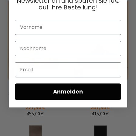
Newsletter an und sparen Sie 10€
auf Ihre Bestellung!
Vorname
Nachname
Email
Sandale avec lanière souple
Sandale à large semelle de
Anmelden
de LOFINA en Gasoline malto /
LOFINA en Gasoline nero /
malto
nero
227,50 €
207,50 €
455,00 €
415,00 €