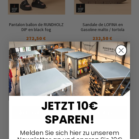
Pantalon ballon de RUNDHOLZ
Sandale de LOFINA en
DIP en black fog
Gasoline malto / tortola
272,50 €
232,50 €
545,00 €
465,00 €
XS
S
M
L
37
38
39
40
XL
41
JETZT 10€
Ajouter au panier
Ajouter au panier
SPAREN!
Melden Sie sich hier zu unserem