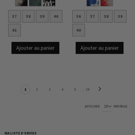
37
38
39
40
36
37
38
39
41
40
Ajouter au panier
Ajouter au panier
PAGE
Page
Suivant
Vous lisez actuellement la page
Page
Page
Page
Page
Page
1
2
3
4
5
29
AFFICHER
PAR PAGE
MA LISTE D’ENVIES