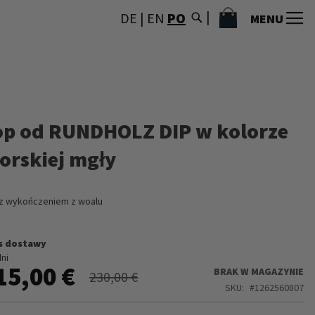
MÓJ KOSZYK
DE
|
EN
PO
MENU
op od RUNDHOLZ DIP w kolorze
orskiej mgły
z wykończeniem z woalu
s dostawy
dni
15,00 €
BRAK W MAGAZYNIE
230,00 €
SKU
1262560807