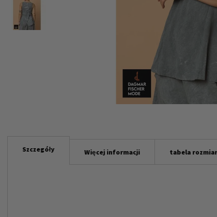
Przejdź
na
początek
Szczegóły
Więcej informacji
tabela rozmia
galerii