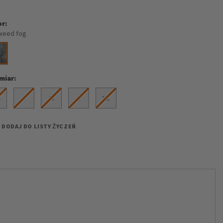
or
weed fog
miar
S
S
M
L
XL
DODAJ DO LISTY ŻYCZEŃ