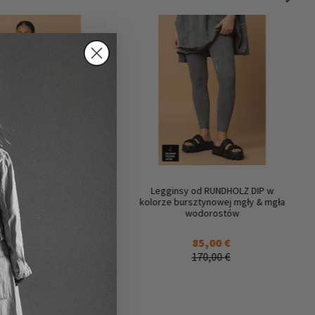
krótka sukienka marki
Legginsy od RUNDHOLZ DIP w
 DIP w kolorze black
kolorze bursztynowej mgły & mgła
gloss
wodorostów
160,00 €
85,00 €
320,00 €
170,00 €