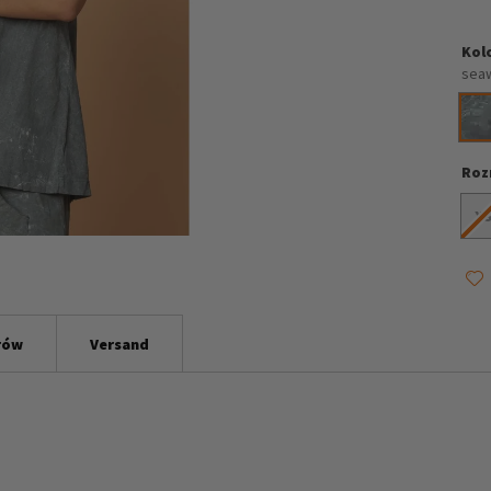
Kol
sea
Roz
X
rów
Versand