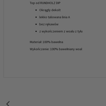
Top od RUNDHOLZ DIP
Okrągły dekolt
lekko taliowana linia A
bez rękawów
z wykończeniem z woalu z tyłu
Materiał: 100% bawełna
Wykończenie: 100% bawełniany woal