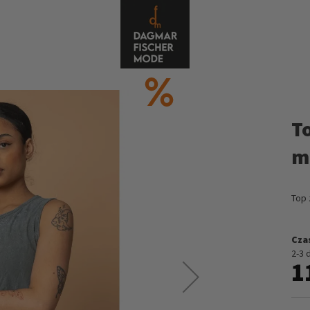
T
m
Top 
Cza
2-3 
1