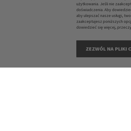
użytkowania. Jeśli nie zaakce
doświadczenia. Aby dowiedzieć
aby ulepszać nasze usługi, two
zaakceptujesz poniższych opcj
dowiedzieć się więcej, przecz
ZEZWÓL NA PLIKI 
Copyright © 2016-2026 dagmarfischer mode. Wszelkie prawa zastrzeżone. Wszystkie