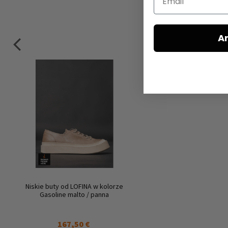
A
Niskie buty od LOFINA w kolorze
Gasoline malto / panna
167,50 €