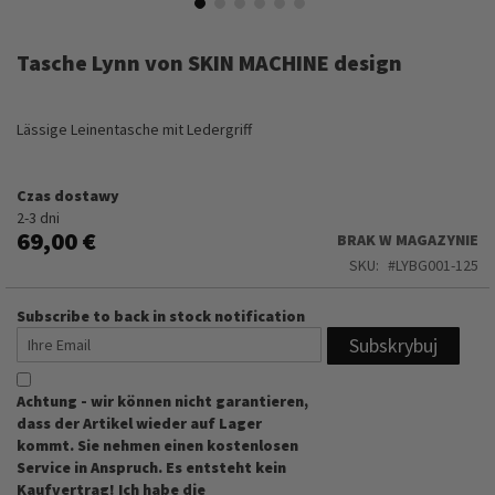
Przejdź
na
Tasche Lynn von SKIN MACHINE design
początek
galerii
Lässige Leinentasche mit Ledergriff
Czas dostawy
2-3 dni
69,00 €
BRAK W MAGAZYNIE
SKU
LYBG001-125
Subscribe to back in stock notification
Subskrybuj
Achtung - wir können nicht garantieren,
dass der Artikel wieder auf Lager
kommt. Sie nehmen einen kostenlosen
Service in Anspruch. Es entsteht kein
Kaufvertrag! Ich habe die