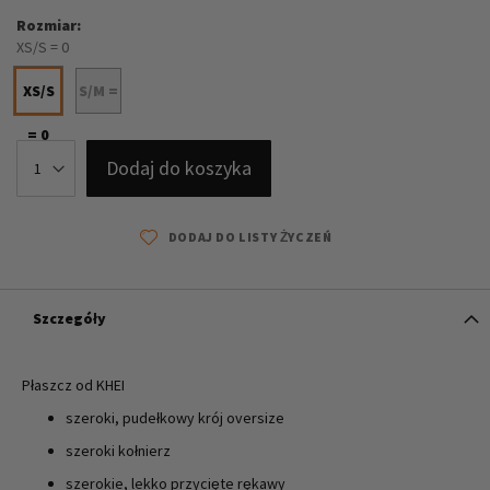
Rozmiar
XS/S = 0
XS/S
S/M =
= 0
1
Dodaj do koszyka
DODAJ DO LISTY ŻYCZEŃ
Szczegóły
Płaszcz od KHEI
szeroki, pudełkowy krój oversize
szeroki kołnierz
szerokie, lekko przycięte rękawy