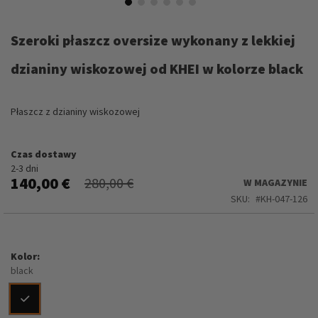
Przejdź
na
Szeroki płaszcz oversize wykonany z lekkiej
początek
galerii
dzianiny wiskozowej od KHEI w kolorze black
Płaszcz z dzianiny wiskozowej
Czas dostawy
2-3 dni
140,00 €
280,00 €
W MAGAZYNIE
SKU
KH-047-126
Kolor
black