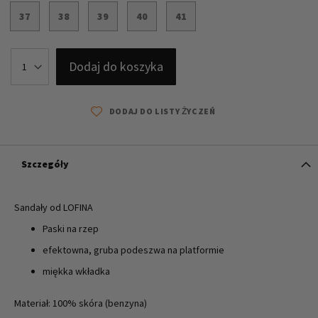
37
38
39
40
41
Dodaj do koszyka
DODAJ DO LISTY ŻYCZEŃ
Szczegóły
Sandały od LOFINA
Paski na rzep
efektowna, gruba podeszwa na platformie
miękka wkładka
Materiał: 100% skóra (benzyna)