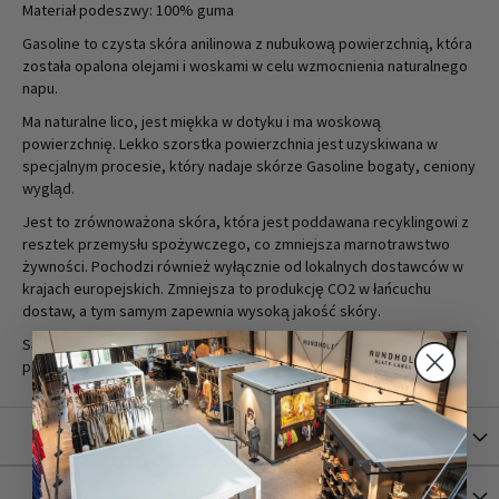
Materiał podeszwy: 100% guma
Gasoline to czysta skóra anilinowa z nubukową powierzchnią, która
została opalona olejami i woskami w celu wzmocnienia naturalnego
napu.
Ma naturalne lico, jest miękka w dotyku i ma woskową
powierzchnię. Lekko szorstka powierzchnia jest uzyskiwana w
specjalnym procesie, który nadaje skórze Gasoline bogaty, ceniony
wygląd.
Jest to zrównoważona skóra, która jest poddawana recyklingowi z
resztek przemysłu spożywczego, co zmniejsza marnotrawstwo
żywności. Pochodzi również wyłącznie od lokalnych dostawców w
krajach europejskich. Zmniejsza to produkcję CO2 w łańcuchu
dostaw, a tym samym zapewnia wysoką jakość skóry.
Są to naturalne skóry bez plastyfikatorów i wykończone
produktami na bazie wody, aby zmniejszyć zużycie chemikaliów.
Więcej informacji
Versand