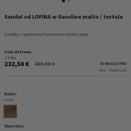
Przejdź
na
Sandał od LOFINA w Gasoline malto / tortola
początek
galerii
Sandały z regulowanym paskiem w okolicy pięty
Czas dostawy
2-3 dni
232,50 €
465,00 €
W MAGAZYNIE
SKU
9425-126
Kolor
malto
Shoe Size