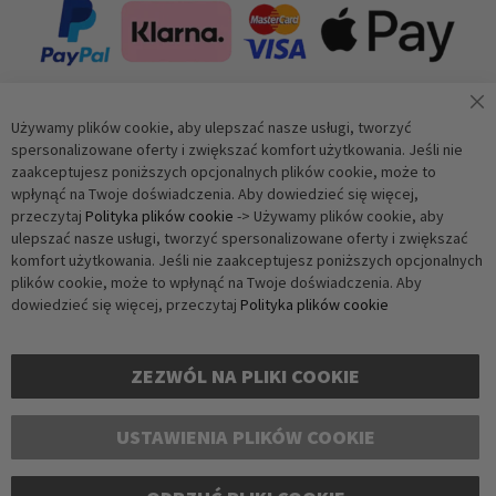
Używamy plików cookie, aby ulepszać nasze usługi, tworzyć
Zapisz się do newslettera
spersonalizowane oferty i zwiększać komfort użytkowania. Jeśli nie
zaakceptujesz poniższych opcjonalnych plików cookie, może to
wpłynąć na Twoje doświadczenia. Aby dowiedzieć się więcej,
Subskrybuj
przeczytaj
Polityka plików cookie
-> Używamy plików cookie, aby
ulepszać nasze usługi, tworzyć spersonalizowane oferty i zwiększać
komfort użytkowania. Jeśli nie zaakceptujesz poniższych opcjonalnych
Weryfikacja antybotowa
plików cookie, może to wpłynąć na Twoje doświadczenia. Aby
Kliknij, aby rozpocząć weryfikację
dowiedzieć się więcej, przeczytaj
Polityka plików cookie
Friendly
Captcha ⇗
ZEZWÓL NA PLIKI COOKIE
USTAWIENIA PLIKÓW COOKIE
Copyright © 2016-2026 dagmarfischer mode. Wszelkie prawa zastrzeżone. Wszystkie
ceny podane są w euro i zawierają podatek VAT, nie obejmują kosztów wysyłki.