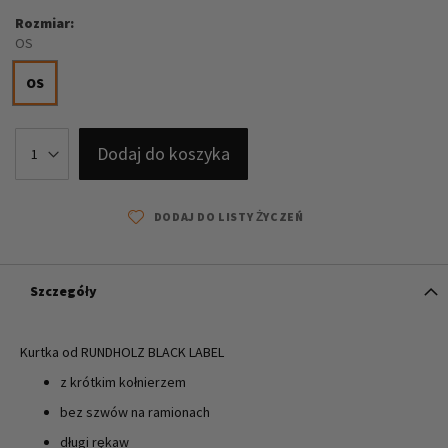
Rozmiar
OS
OS
Dodaj do koszyka
DODAJ DO LISTY ŻYCZEŃ
Szczegóły
Kurtka od RUNDHOLZ BLACK LABEL
z krótkim kołnierzem
bez szwów na ramionach
długi rękaw