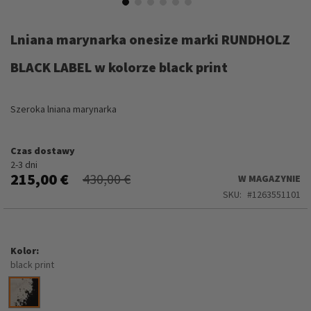
Przejdź
na
Lniana marynarka onesize marki RUNDHOLZ
początek
galerii
BLACK LABEL w kolorze black print
Szeroka lniana marynarka
Czas dostawy
2-3 dni
215,00 €
430,00 €
W MAGAZYNIE
SKU
1263551101
Kolor
black print