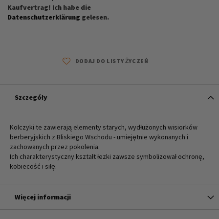
Kaufvertrag! Ich habe die
Datenschutzerklärung
gelesen.
DODAJ DO LISTY ŻYCZEŃ
Szczegóły
Kolczyki te zawierają elementy starych, wydłużonych wisiorków
berberyjskich z Bliskiego Wschodu - umiejętnie wykonanych i
zachowanych przez pokolenia.
Ich charakterystyczny kształt łezki zawsze symbolizował ochronę,
kobiecość i siłę.
Więcej informacji