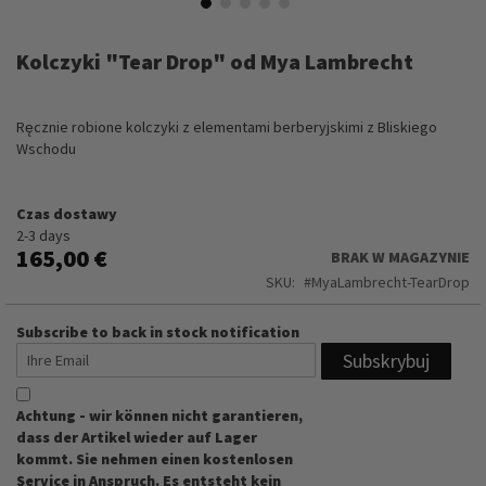
Przejdź
na
Kolczyki "Tear Drop" od Mya Lambrecht
początek
galerii
Ręcznie robione kolczyki z elementami berberyjskimi z Bliskiego
Wschodu
Czas dostawy
2-3 days
165,00 €
BRAK W MAGAZYNIE
SKU
MyaLambrecht-TearDrop
Subscribe to back in stock notification
Subskrybuj
Achtung - wir können nicht garantieren,
dass der Artikel wieder auf Lager
kommt. Sie nehmen einen kostenlosen
Service in Anspruch. Es entsteht kein