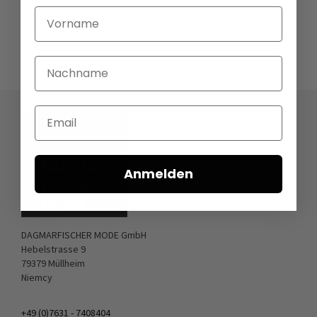
Vorname
Nachname
Email
Anmelden
DAGMARFISCHER MODE GmbH
Hebelstrasse 9
79379 Müllheim
Niemcy
+49 (0)7631 - 7408404