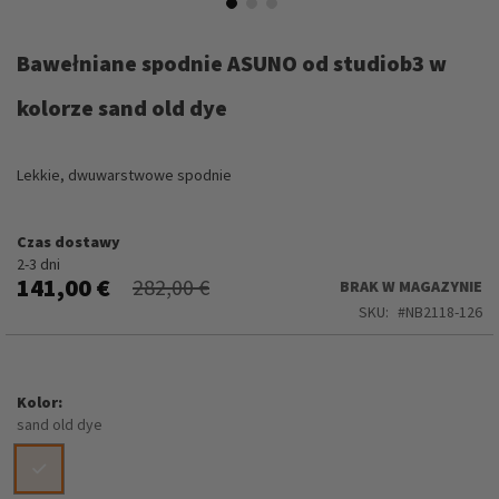
Przejdź
na
Bawełniane spodnie ASUNO od studiob3 w
początek
galerii
kolorze sand old dye
Lekkie, dwuwarstwowe spodnie
Czas dostawy
2-3 dni
141,00 €
282,00 €
BRAK W MAGAZYNIE
SKU
NB2118-126
Kolor
sand old dye