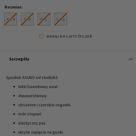
Rozmiar
XS/S
S/M
M/L
L/XL
DODAJ DO LISTY ŻYCZEŃ
Szczegóły
Spodnie ASUNO od studiob3
lekki bawełniany woal
dwuwarstwowy
obszerne i szerokie nogawki
niski stopień
elastyczny pas
ukryte zapięcie na guziki