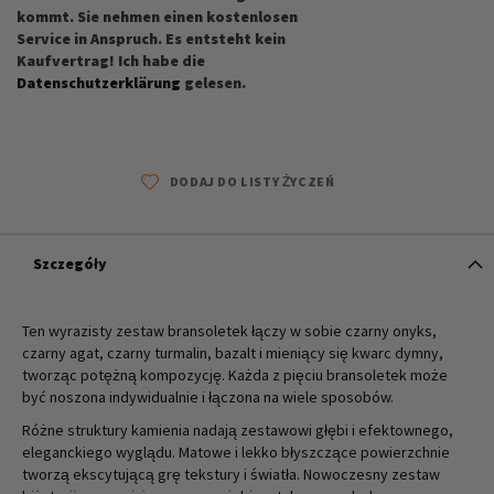
kommt. Sie nehmen einen kostenlosen
Service in Anspruch. Es entsteht kein
Kaufvertrag! Ich habe die
Datenschutzerklärung
gelesen.
DODAJ DO LISTY ŻYCZEŃ
Szczegóły
Ten wyrazisty zestaw bransoletek łączy w sobie czarny onyks,
czarny agat, czarny turmalin, bazalt i mieniący się kwarc dymny,
tworząc potężną kompozycję. Każda z pięciu bransoletek może
być noszona indywidualnie i łączona na wiele sposobów.
Różne struktury kamienia nadają zestawowi głębi i efektownego,
eleganckiego wyglądu. Matowe i lekko błyszczące powierzchnie
tworzą ekscytującą grę tekstury i światła. Nowoczesny zestaw