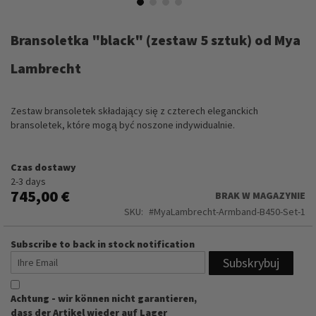
Przejdź
na
Bransoletka "black" (zestaw 5 sztuk) od Mya
początek
galerii
Lambrecht
Zestaw bransoletek składający się z czterech eleganckich
bransoletek, które mogą być noszone indywidualnie.
Czas dostawy
2-3 days
745,00 €
BRAK W MAGAZYNIE
SKU
MyaLambrecht-Armband-B450-Set-1
Subscribe to back in stock notification
Subskrybuj
Achtung - wir können nicht garantieren,
dass der Artikel wieder auf Lager