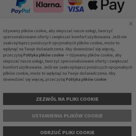
Używamy plików cookie, aby ulepszać nasze usługi, tworzyć
Zapisz się do newslettera
spersonalizowane oferty i zwiększać komfort użytkowania. Jeśli nie
zaakceptujesz poniższych opcjonalnych plików cookie, może to
wpłynąć na Twoje doświadczenia. Aby dowiedzieć się więcej,
Subskrybuj
przeczytaj
Polityka plików cookie
-> Używamy plików cookie, aby
ulepszać nasze usługi, tworzyć spersonalizowane oferty i zwiększać
komfort użytkowania. Jeśli nie zaakceptujesz poniższych opcjonalnych
Weryfikacja antybotowa
plików cookie, może to wpłynąć na Twoje doświadczenia. Aby
Kliknij, aby rozpocząć weryfikację
dowiedzieć się więcej, przeczytaj
Polityka plików cookie
Friendly
Captcha ⇗
ZEZWÓL NA PLIKI COOKIE
USTAWIENIA PLIKÓW COOKIE
Copyright © 2016-2026 dagmarfischer mode. Wszelkie prawa zastrzeżone. Wszystkie
ODRZUĆ PLIKI COOKIE
ceny podane są w euro i zawierają podatek VAT, nie obejmują kosztów wysyłki.