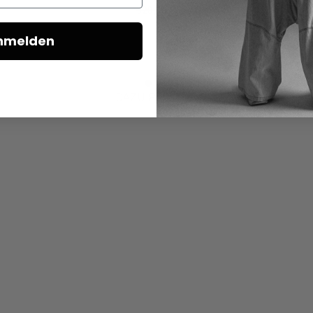
320,00 €
nmelden
DAZU PASSEND