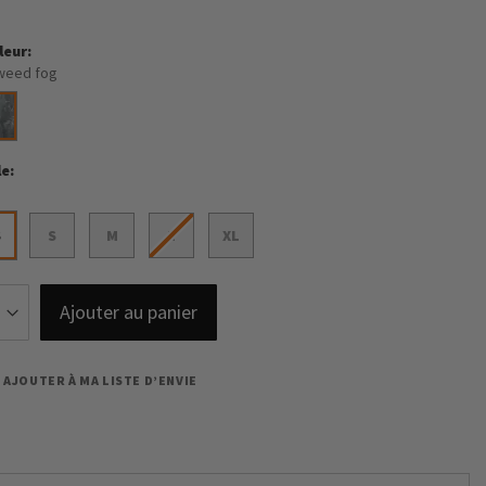
leur
weed fog
le
S
S
M
L
XL
Ajouter au panier
AJOUTER À MA LISTE D’ENVIE