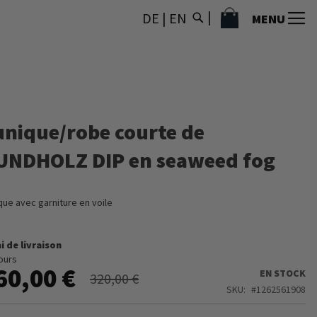
MON PANIER
DE
|
EN
MENU
unique/robe courte de
UNDHOLZ DIP en seaweed fog
que avec garniture en voile
i de livraison
jours
60,00 €
EN STOCK
320,00 €
SKU
1262561908