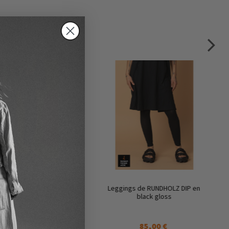
s de RUNDHOLZ DIP en
Leggings de RUNDHOLZ DIP en
 fog & seaweed fog
black gloss
85,00 €
85,00 €