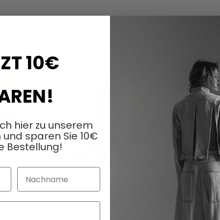
ARTIKEL DERSELBEN SERIE
ZT 10€
AREN!
ich hier zu unserem
 und sparen Sie 10€
e Bestellung!
Nachname
LZ DIP en
Tunique/robe courte de RUNDHOLZ
Legging
DIP en black gloss
ambre
160,00 €