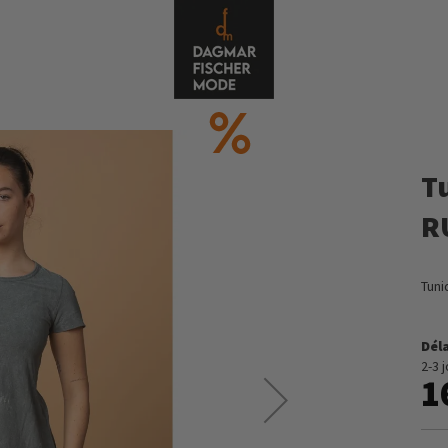
T
R
Tuni
Déla
2-3 
1