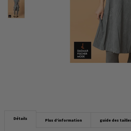
Skip
to
the
beginning
of
the
images
gallery
Détails
Plus d’information
guide des taille