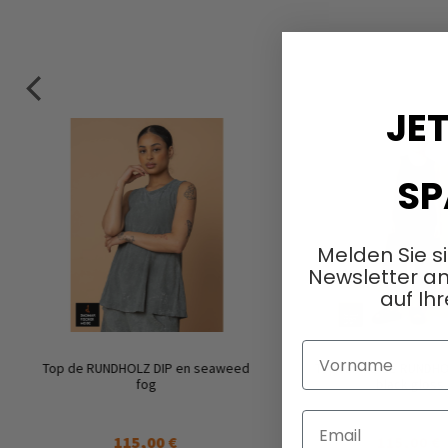
JET
SP
Melden Sie s
Newsletter an
auf Ihr
Vorname
Top de RUNDHOLZ DIP en seaweed
Top raffiné de RUNDHO
fog
black gloss
Email
115,00 €
115,00 €