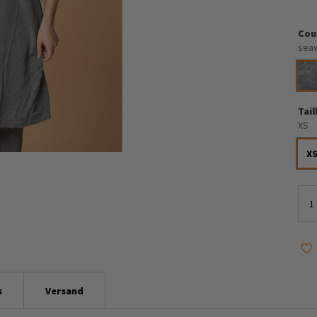
Cou
sea
Tail
XS
X
s
Versand