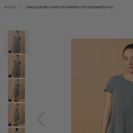
ALLEZ
ACCUEIL
TUNIQUE/ROBE COURTE DE RUNDHOLZ DIP EN SEAWEED FOG
AU
CONTENU
Skip
to
the
end
of
the
images
gallery