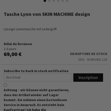
Skip
to
Tasche Lynn von SKIN MACHINE design
the
beginning
of
Lässige Leinentasche mit Ledergriff
the
images
gallery
Délai de livraison
2-3 jours
69,00 €
EN RUPTURE DE STOCK
SKU
LYBG001-125
Subscribe to back in stock notification
Inscription
Achtung - wir können nicht garantieren,
dass der Artikel wieder auf Lager
kommt. Sie nehmen einen kostenlosen
Service in Anspruch. Es entsteht kein
Kaufvertrag! Ich habe die