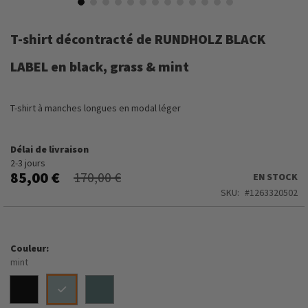
Skip
to
T-shirt décontracté de RUNDHOLZ BLACK
the
beginning
LABEL en black, grass & mint
of
the
images
T-shirt à manches longues en modal léger
gallery
Délai de livraison
2-3 jours
85,00 €
170,00 €
EN STOCK
SKU
1263320502
Couleur
mint