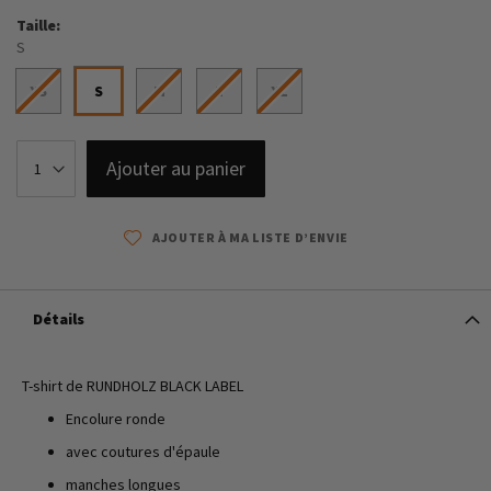
Taille
S
XS
S
M
L
XL
Ajouter au panier
AJOUTER À MA LISTE D’ENVIE
Détails
T-shirt de RUNDHOLZ BLACK LABEL
Encolure ronde
avec coutures d'épaule
manches longues