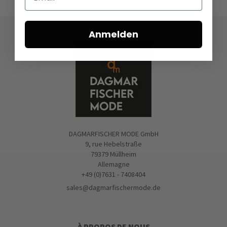
Anmelden
DAGMARFISCHER MODE GmbH
9, rue Hebelstraße
79379 Müllheim
Allemagne
+49 (0)7631 - 7408404
sales@dagmarfischermode.de
À PROPOS DE NOUS