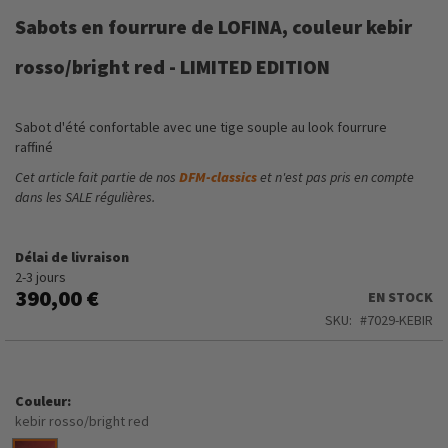
to
Sabots en fourrure de LOFINA, couleur kebir
the
beginning
rosso/bright red - LIMITED EDITION
of
the
images
Sabot d'été confortable avec une tige souple au look fourrure
gallery
raffiné
Cet article fait partie de nos
DFM-classics
et n'est pas pris en compte
dans les SALE régulières.
Délai de livraison
2-3 jours
390,00 €
EN STOCK
SKU
7029-KEBIR
Couleur
kebir rosso/bright red