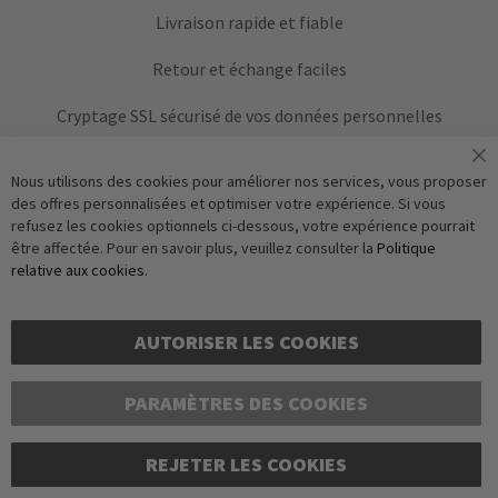
Livraison rapide et fiable
Retour et échange faciles
Cryptage SSL sécurisé de vos données personnelles
Nous utilisons des cookies pour améliorer nos services, vous proposer
des offres personnalisées et optimiser votre expérience. Si vous
refusez les cookies optionnels ci-dessous, votre expérience pourrait
être affectée. Pour en savoir plus, veuillez consulter la
Politique
relative aux cookies
.
Vérification Anti-Robot
S'abonner
Clique ici pour vérifier
AUTORISER LES COOKIES
Friendly
Captcha
PARAMÈTRES DES COOKIES
REJETER LES COOKIES
Copyright © 2016-2026 dagmarfischer mode. Tous droits réservés. Tous les prix sont
indiqués en euros et incluent la TVA légale, hors frais d'expédition. Sous réserve de