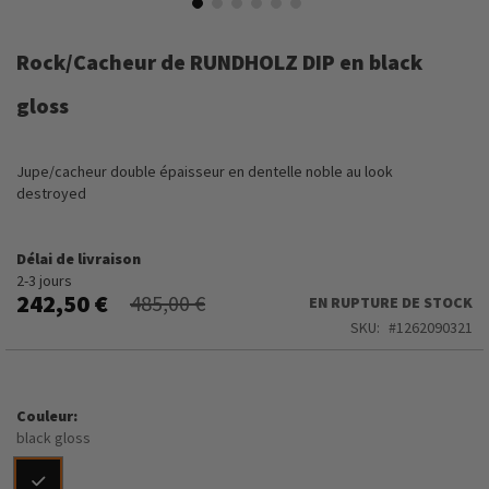
Skip
to
Rock/Cacheur de RUNDHOLZ DIP en black
the
beginning
gloss
of
the
images
Jupe/cacheur double épaisseur en dentelle noble au look
gallery
destroyed
Délai de livraison
2-3 jours
242,50 €
485,00 €
EN RUPTURE DE STOCK
SKU
1262090321
Couleur
black gloss