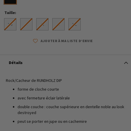
Taille
XS
S
M
L
XL
AJOUTER À MA LISTE D’ENVIE
Détails
Rock/Cacheur de RUNDHOLZ DIP
forme de cloche courte
avec fermeture éclair latérale
double couche : couche supérieure en dentelle noble au look
destroyed
peut se porter en jupe ou en cachemire