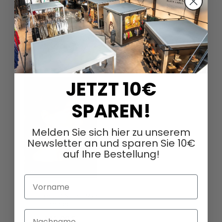
DAZU PASSEND
JETZT 10€
SPAREN!
Melden Sie sich hier zu unserem
Newsletter an und sparen Sie 10€
auf Ihre Bestellung!
Vorname
Ohrringe „COIN“ von Mya
Lambrecht
Nachname
165,00 €