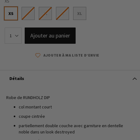
XS
XS
S
M
L
XL
Ajouter au panier
AJOUTER À MA LISTE D’ENVIE
Détails
Robe de RUNDHOLZ DIP
col montant court
coupe cintrée
partiellement double couche avec garniture en dentelle
noble dans un look destroyed