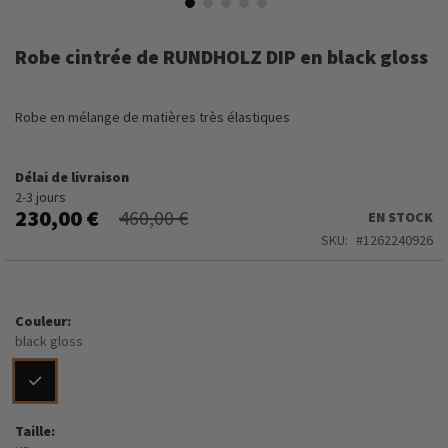
Skip
to
Robe cintrée de RUNDHOLZ DIP en black gloss
the
beginning
of
Robe en mélange de matières très élastiques
the
images
gallery
Délai de livraison
2-3 jours
230,00 €
460,00 €
EN STOCK
SKU
1262240926
Couleur
black gloss
Taille