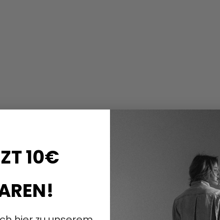
ZT 10€
AREN!
ich hier zu unserem