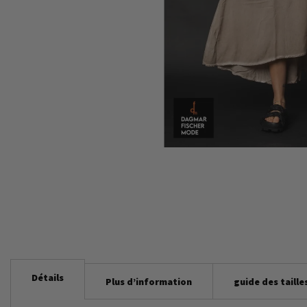
Skip
to
the
beginning
of
the
images
gallery
Détails
Plus d’information
guide des taille