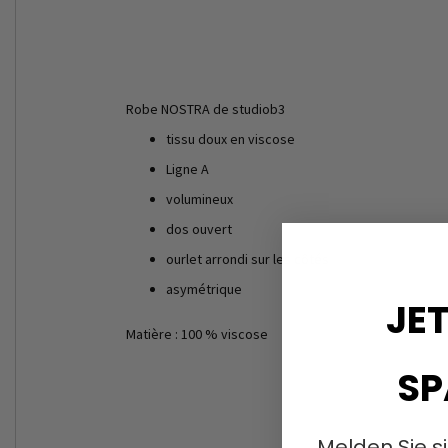
Robe NOSTRA de studiob3
tissu doux en viscose
Ligne A
volumineux
dos ouvert
ourlet arrondi sur les côtés
asymétrique
JET
Matière : 100 % viscose
SP
Melden Sie s