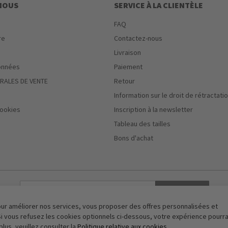
 NOUS
SERVICE À LA CLIENTÈLE
FAQ
re
Contactez-nous
Livraison
onnées
Paiement
RALES DE VENTE
Retour
Information sur le droit de rétractati
ookies
Inscription à la newsletter
Tableau des tailles
Bons d'achat
S'abonner
our améliorer nos services, vous proposer des offres personnalisées et
Vérification Anti-Robot
i vous refusez les cookies optionnels ci-dessous, votre expérience pourra
Clique ici pour vérifier
plus, veuillez consulter la
Politique relative aux cookies
.