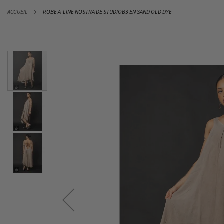
ALLEZ
ACCUEIL
ROBE A-LINE NOSTRA DE STUDIOB3 EN SAND OLD DYE
AU
CONTENU
Skip
to
the
end
of
the
images
gallery