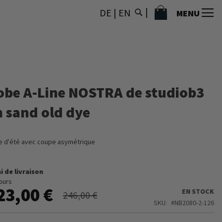
MON PANIER
DE
|
EN
MENU
obe A-Line NOSTRA de studiob3
n sand old dye
 d'été avec coupe asymétrique
i de livraison
jours
23,00 €
EN STOCK
246,00 €
SKU
NB2080-2-126