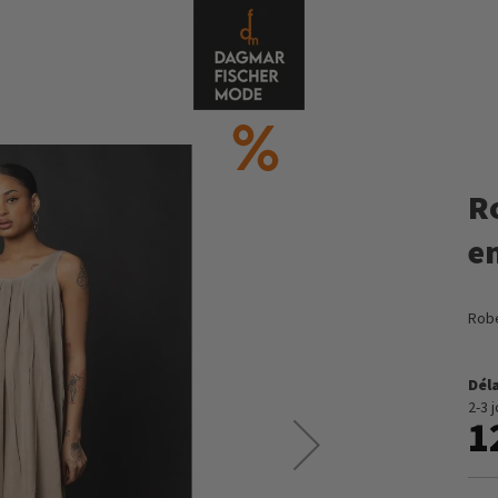
R
e
Robe
Déla
2-3 
1