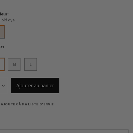
leur
 old dye
le
M
L
Ajouter au panier
AJOUTER À MA LISTE D’ENVIE