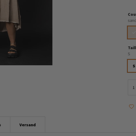
Cou
sand
Tail
S
S
s
Versand