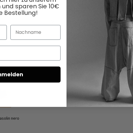
 und sparen Sie 10€
e Bestellung!
DAZU PASSEND
Nachname
nmelden
asolin nero