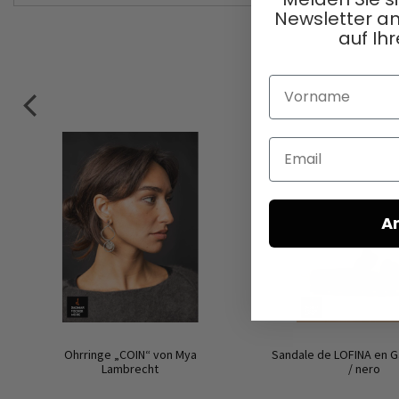
Newsletter an
auf Ihr
Vorname
Email
A
Ohrringe „COIN“ von Mya
Sandale de LOFINA en G
Lambrecht
/ nero