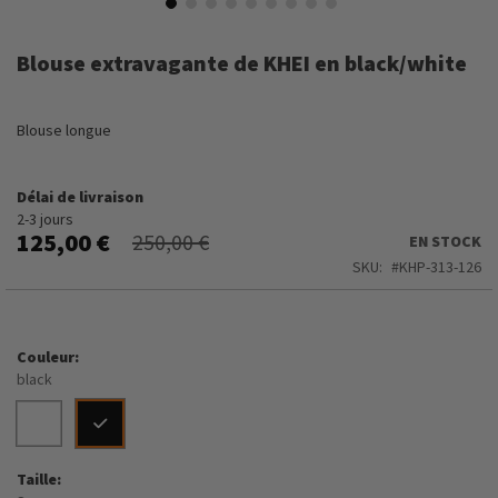
Skip
to
Blouse extravagante de KHEI en black/white
the
beginning
of
Blouse longue
the
images
gallery
Délai de livraison
2-3 jours
125,00 €
250,00 €
EN STOCK
SKU
KHP-313-126
Couleur
black
Taille