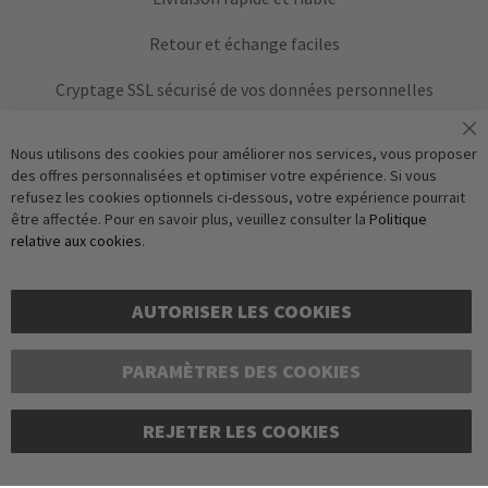
Retour et échange faciles
Cryptage SSL sécurisé de vos données personnelles
Nous utilisons des cookies pour améliorer nos services, vous proposer
des offres personnalisées et optimiser votre expérience. Si vous
refusez les cookies optionnels ci-dessous, votre expérience pourrait
être affectée. Pour en savoir plus, veuillez consulter la
Politique
relative aux cookies
.
Vérification Anti-Robot
S'abonner
Clique ici pour vérifier
AUTORISER LES COOKIES
Friendly
Captcha
PARAMÈTRES DES COOKIES
REJETER LES COOKIES
Copyright © 2016-2026 dagmarfischer mode. Tous droits réservés. Tous les prix sont
indiqués en euros et incluent la TVA légale, hors frais d'expédition. Sous réserve de
modifications et d'erreurs. Illustrations similaires. Dans la limite des stocks dispon.