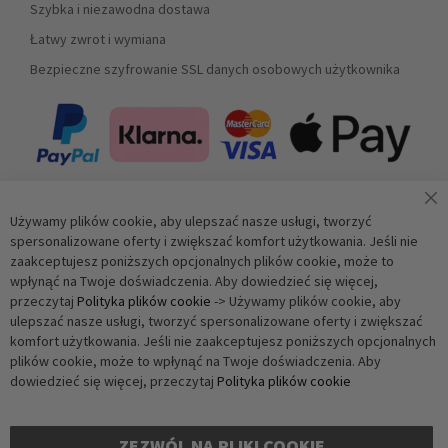
Szybka i niezawodna dostawa
Łatwy zwrot i wymiana
Bezpieczne szyfrowanie SSL danych osobowych użytkownika
Używamy plików cookie, aby ulepszać nasze usługi, tworzyć
Zapisz się do newslettera
spersonalizowane oferty i zwiększać komfort użytkowania. Jeśli nie
zaakceptujesz poniższych opcjonalnych plików cookie, może to
wpłynąć na Twoje doświadczenia. Aby dowiedzieć się więcej,
Subskrybuj
przeczytaj
Polityka plików cookie
-> Używamy plików cookie, aby
ulepszać nasze usługi, tworzyć spersonalizowane oferty i zwiększać
komfort użytkowania. Jeśli nie zaakceptujesz poniższych opcjonalnych
Weryfikacja antybotowa
plików cookie, może to wpłynąć na Twoje doświadczenia. Aby
Kliknij, aby rozpocząć weryfikację
dowiedzieć się więcej, przeczytaj
Polityka plików cookie
Friendly
Captcha ⇗
ZEZWÓL NA PLIKI COOKIE