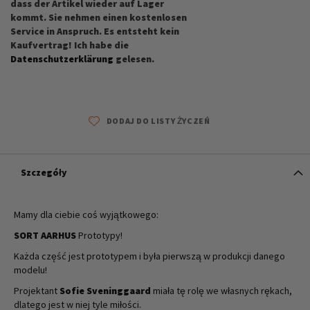
dass der Artikel wieder auf Lager
kommt. Sie nehmen einen kostenlosen
Service in Anspruch. Es entsteht kein
Kaufvertrag! Ich habe die
Datenschutzerklärung
gelesen.
DODAJ DO LISTY ŻYCZEŃ
Szczegóły
Mamy dla ciebie coś wyjątkowego:
SORT AARHUS
Prototypy!
Każda część jest prototypem i była pierwszą w produkcji danego
modelu!
Projektant
Sofie Sveninggaard
miała tę rolę we własnych rękach,
dlatego jest w niej tyle miłości.