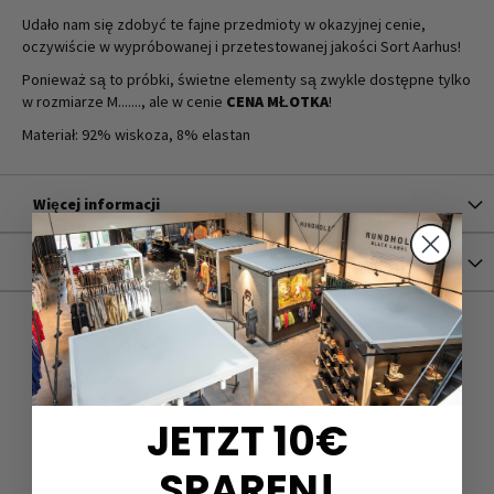
Udało nam się zdobyć te fajne przedmioty w okazyjnej cenie,
oczywiście w wypróbowanej i przetestowanej jakości Sort Aarhus!
Ponieważ są to próbki, świetne elementy są zwykle dostępne tylko
w rozmiarze M......., ale w cenie
CENA MŁOTKA
!
Materiał: 92% wiskoza, 8% elastan
Więcej informacji
Versand
JETZT 10€
SPAREN!