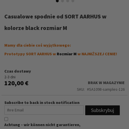
Przejdź
na
Casualowe spodnie od SORT AARHUS w
początek
galerii
kolorze black rozmiar M
Mamy dla ciebie coś wyjątkowego:
Prototypy SORT AARHUS w
Rozmiar M
w NAJNIŻSZEJ CENIE!
Czas dostawy
2-3 dni
120,00 €
BRAK W MAGAZYNIE
SKU
SA1098-samples-126
Subscribe to back in stock notification
Subskrybuj
Achtung - wir können nicht garantieren,