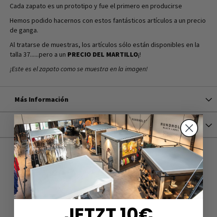
Cada zapato es un prototipo y fue el primero en producirse
Hemos podido hacernos con estos fantásticos artículos a un precio
de ganga.
Al tratarse de muestras, los artículos sólo están disponibles en la
talla 37......pero a un
PRECIO DEL MARTILLO
¡!
¡Este es el zapato como se muestra en la imagen!
Más Información
Versand
JETZT 10€