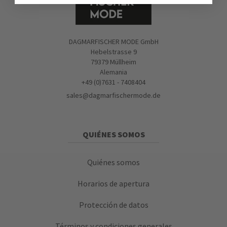
DAGMARFISCHER MODE GmbH
Hebelstrasse 9
79379 Müllheim
Alemania
+49 (0)7631 - 7408404
sales@dagmarfischermode.de
QUIÉNES SOMOS
Quiénes somos
Horarios de apertura
Protección de datos
Términos y condiciones generales