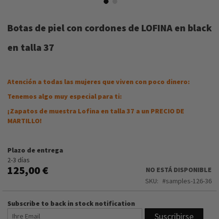
Saltar
al
Botas de piel con cordones de LOFINA en black
comienzo
de
en talla 37
la
galería
de
imágenes
Atención a todas las mujeres que viven con poco dinero:
Tenemos algo muy especial para ti:
¡Zapatos de muestra Lofina en talla 37 a un PRECIO DE
MARTILLO!
Plazo de entrega
2-3 días
125,00 €
NO ESTÁ DISPONIBLE
SKU
samples-126-36
Subscribe to back in stock notification
Suscribirse