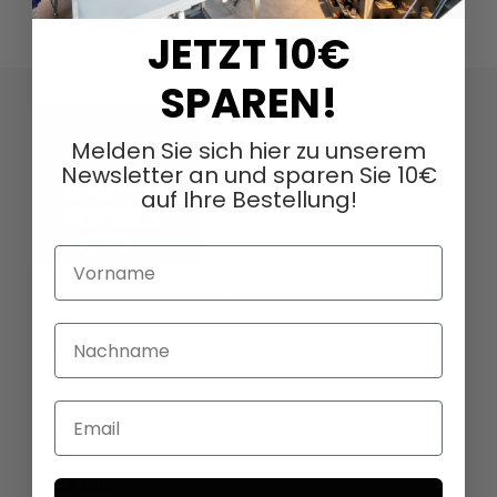
JETZT 10€
SPAREN!
Melden Sie sich hier zu unserem
Newsletter an und sparen Sie 10€
auf Ihre Bestellung!
Vorname
DAGMARFISCHER MODE GmbH
Hebelstrasse 9
Nachname
79379 Müllheim
Deutschland
Email
+49 (0)7631 - 7408404
sales@dagmarfischermode.de
ÜBER UNS