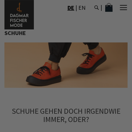
DIREKT
MEIN WAR
DE
|
EN
ZUM
INHALT
SCHUHE
SCHUHE GEHEN DOCH IRGENDWIE
IMMER, ODER?