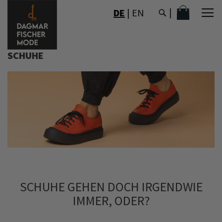
DIREKT
MEIN WAR
DE
|
EN
ZUM
INHALT
SCHUHE
SCHUHE GEHEN DOCH IRGENDWIE
IMMER, ODER?