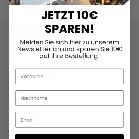
JETZT 10€
SPAREN!
Melden Sie sich hier zu unserem
Newsletter an und sparen Sie 10€
auf Ihre Bestellung!
Vorname
DAGMARFISCHER MODE GmbH
Hebelstrasse 9
Nachname
79379 Müllheim
Deutschland
Email
+49 (0)7631 - 7408404
sales@dagmarfischermode.de
ÜBER UNS