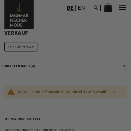
DIREKT
MEIN WAR
DE
|
EN
ZUM
INHALT
VERKAUF
EINKAUFEN NACH
EINKAUFEN NACH
Wir können keine Produkte entsprechend dieser Auswahl finden
MEIN WUNSCHZETTEL
Sie haben keine Artikel auf Ihrem Wunschzettel.