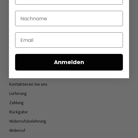
Öffnungszeiten
Stellenangebote
Nachname
Datenschutz
AGB
Email
Impressum
Cookie Einstellungen
KUNDENDIENST
Anmelden
FAQ
Kontaktieren Sie uns
Lieferung
Zahlung
Rückgabe
Widerrufsbelehrung
Widerruf