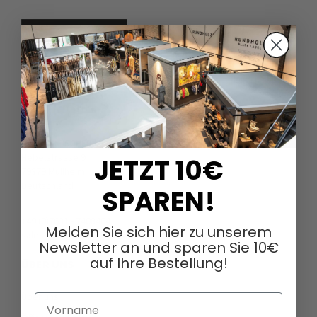
DAGMARFISCHER MODE GmbH
Hebelstrasse 9
JETZT 10€
79379 Müllheim
Deutschland
SPAREN!
+49 (0)7631 - 7408404
Melden Sie sich hier zu unserem
sales@dagmarfischermode.de
Newsletter an und sparen Sie 10€
auf Ihre Bestellung!
ÜBER UNS
Über uns
Vorname