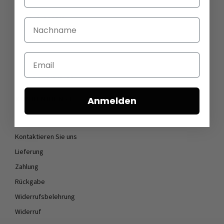
Öffnungszeiten
Stellenangebote
Nachname
Datenschutz
AGB
Email
Impressum
Cookie Einstellungen
KUNDENDIENST
Anmelden
FAQ
Kontaktieren Sie uns
Lieferung
Zahlung
Rückgabe
Widerrufsbelehrung
Widerruf