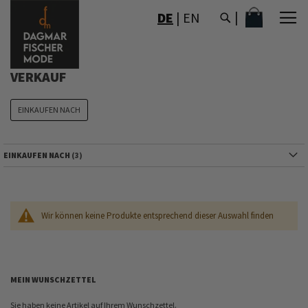
DIREKT
MEIN WAR
DE
|
EN
ZUM
INHALT
VERKAUF
EINKAUFEN NACH
EINKAUFEN NACH
Wir können keine Produkte entsprechend dieser Auswahl finden
MEIN WUNSCHZETTEL
Sie haben keine Artikel auf Ihrem Wunschzettel.