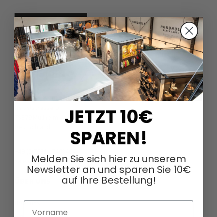
DAGMARFISCHER MODE GmbH
Hebelstrasse 9
JETZT 10€
79379 Müllheim
Deutschland
SPAREN!
+49 (0)7631 - 7408404
Melden Sie sich hier zu unserem
sales@dagmarfischermode.de
Newsletter an und sparen Sie 10€
auf Ihre Bestellung!
ÜBER UNS
Über uns
Vorname