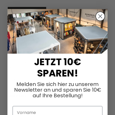
DAGMARFISCHER MODE GmbH
Hebelstrasse 9
JETZT 10€
79379 Müllheim
Deutschland
SPAREN!
+49 (0)7631 - 7408404
Melden Sie sich hier zu unserem
sales@dagmarfischermode.de
Newsletter an und sparen Sie 10€
auf Ihre Bestellung!
ÜBER UNS
Über uns
Vorname