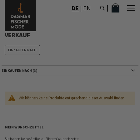
DIREKT
MEIN WAR
DE
|
EN
ZUM
INHALT
VERKAUF
EINKAUFEN NACH
EINKAUFEN NACH
Wir können keine Produkte entsprechend dieser Auswahl finden
MEIN WUNSCHZETTEL
Sie haben keine Artikel auf Ihrem Wunschzettel.