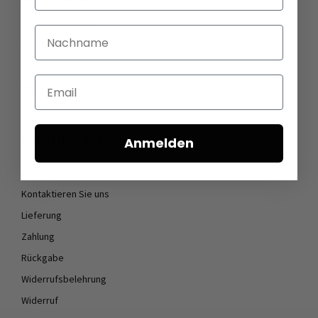
Öffnungszeiten
Stellenangebote
Nachname
Datenschutz
AGB
Email
Impressum
Cookie Einstellungen
KUNDENDIENST
Anmelden
FAQ
Kontaktieren Sie uns
Lieferung
Zahlung
Rückgabe
Widerrufsbelehrung
Widerruf