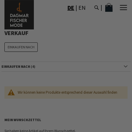
DIREKT
MEIN WAR
DE
|
EN
ZUM
INHALT
VERKAUF
EINKAUFEN NACH
EINKAUFEN NACH
Wir können keine Produkte entsprechend dieser Auswahl finden
MEIN WUNSCHZETTEL
Sie haben keine Artikel auf Ihrem Wunschzettel.