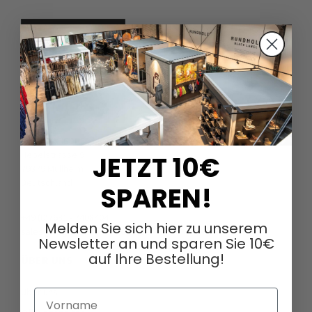
DAGMARFISCHER MODE GmbH
Hebelstrasse 9
JETZT 10€
79379 Müllheim
Deutschland
SPAREN!
+49 (0)7631 - 7408404
Melden Sie sich hier zu unserem
sales@dagmarfischermode.de
Newsletter an und sparen Sie 10€
auf Ihre Bestellung!
ÜBER UNS
Über uns
Vorname