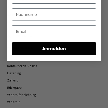
Öffnungszeiten
Stellenangebote
Nachname
Datenschutz
AGB
Email
Impressum
Cookie Einstellungen
KUNDENDIENST
Anmelden
FAQ
Kontaktieren Sie uns
Lieferung
Zahlung
Rückgabe
Widerrufsbelehrung
Widerruf