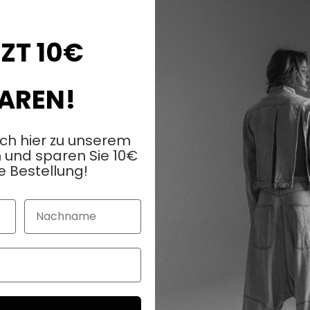
ZT 10€
AREN!
ich hier zu unserem
 und sparen Sie 10€
e Bestellung!
Nachname
KUNDENDIENST
FAQ
en
Kontaktieren Sie uns
ote
Lieferung