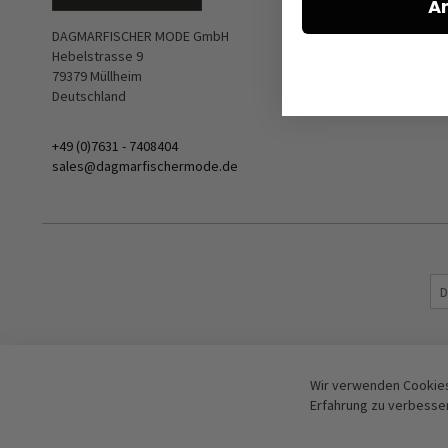
A
Datenschutz
DAGMARFISCHER MODE GmbH
AGB
Hebelstrasse 9
Impressum
79379 Müllheim
Deutschland
Cookie Einst
+49 (0)7631 - 7408404
sales@dagmarfischermode.de
Wir verwenden Cookies
Erfahrung zu verbesse