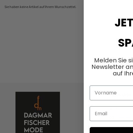
Sie haben keine Artikel auf Ihrem Wunschzettel.
JET
SP
Melden Sie s
Newsletter an
auf Ihr
Vorname
ÜBER UNS
Über uns
Email
Öffnungszeit
Stellenangeb