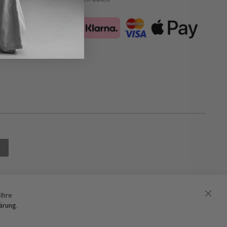
Ihre
ärung
.