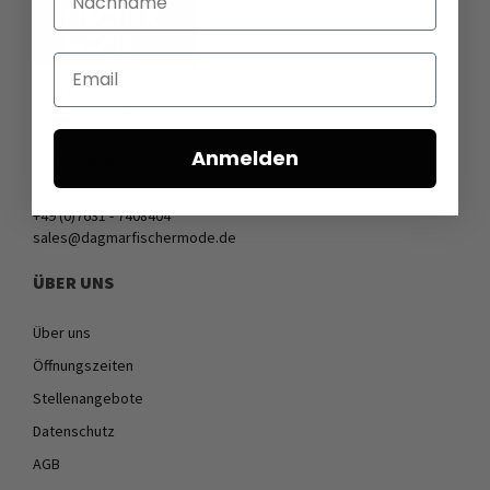
Email
DAGMARFISCHER MODE GmbH
Hebelstrasse 9
79379 Müllheim
Anmelden
Deutschland
+49 (0)7631 - 7408404
sales@dagmarfischermode.de
ÜBER UNS
Über uns
Öffnungszeiten
Stellenangebote
Datenschutz
AGB