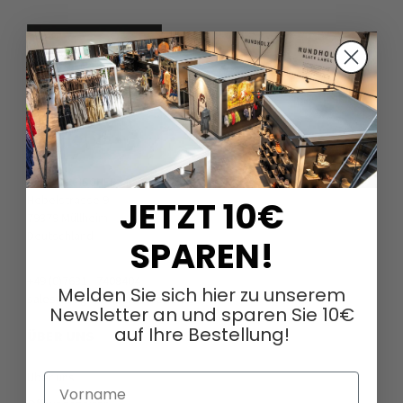
DAGMARFISCHER MODE GmbH
Hebelstrasse 9
JETZT 10€
79379 Müllheim
Deutschland
SPAREN!
+49 (0)7631 - 7408404
Melden Sie sich hier zu unserem
sales@dagmarfischermode.de
Newsletter an und sparen Sie 10€
auf Ihre Bestellung!
ÜBER UNS
Über uns
Vorname