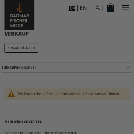
DIREKT
MEIN WAR
DE
|
EN
ZUM
INHALT
VERKAUF
EINKAUFEN NACH
EINKAUFEN NACH
Wir können keine Produkte entsprechend dieser Auswahl finden
MEIN WUNSCHZETTEL
Sie haben keine Artikel auf Ihrem Wunschzettel.