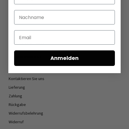
Öffnungszeiten
Stellenangebote
Nachname
Datenschutz
AGB
Email
Impressum
Cookie Einstellungen
KUNDENDIENST
Anmelden
FAQ
Kontaktieren Sie uns
Lieferung
Zahlung
Rückgabe
Widerrufsbelehrung
Widerruf