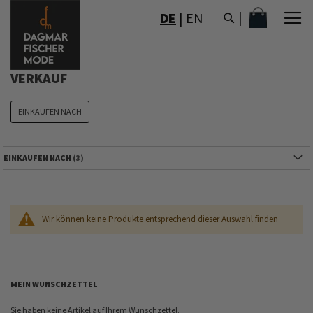
DIREKT
MEIN WAR
DE
|
EN
ZUM
INHALT
VERKAUF
EINKAUFEN NACH
EINKAUFEN NACH
Wir können keine Produkte entsprechend dieser Auswahl finden
MEIN WUNSCHZETTEL
Sie haben keine Artikel auf Ihrem Wunschzettel.