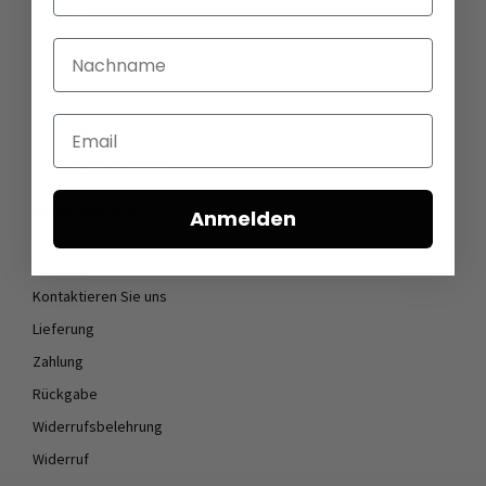
Öffnungszeiten
Stellenangebote
Nachname
Datenschutz
AGB
Email
Impressum
Cookie Einstellungen
KUNDENDIENST
Anmelden
FAQ
Kontaktieren Sie uns
Lieferung
Zahlung
Rückgabe
Widerrufsbelehrung
Widerruf