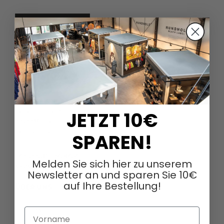
DAGMARFISCHER MODE GmbH
Hebelstrasse 9
JETZT 10€
79379 Müllheim
Deutschland
SPAREN!
+49 (0)7631 - 7408404
Melden Sie sich hier zu unserem
sales@dagmarfischermode.de
Newsletter an und sparen Sie 10€
auf Ihre Bestellung!
ÜBER UNS
Über uns
Vorname