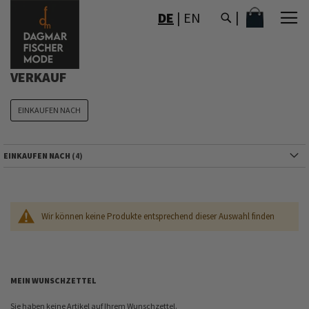
DIREKT
MEIN WAR
DE
|
EN
ZUM
INHALT
VERKAUF
EINKAUFEN NACH
EINKAUFEN NACH
Wir können keine Produkte entsprechend dieser Auswahl finden
MEIN WUNSCHZETTEL
Sie haben keine Artikel auf Ihrem Wunschzettel.