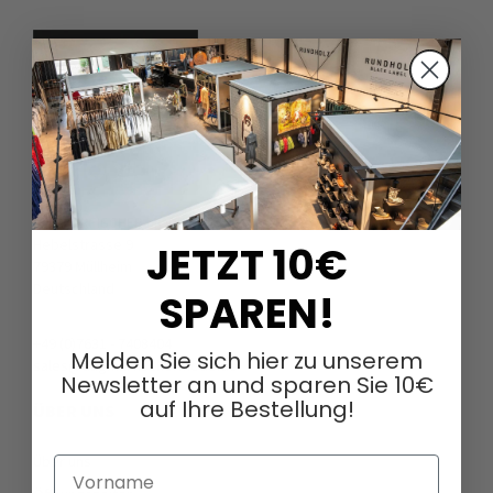
DAGMARFISCHER MODE GmbH
Hebelstrasse 9
JETZT 10€
79379 Müllheim
Deutschland
SPAREN!
+49 (0)7631 - 7408404
Melden Sie sich hier zu unserem
sales@dagmarfischermode.de
Newsletter an und sparen Sie 10€
auf Ihre Bestellung!
ÜBER UNS
Über uns
Vorname