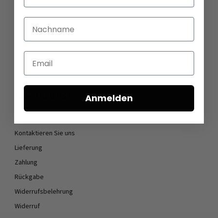
Öffnungszeiten
Stellenangebote
Nachname
Datenschutz
AGB
Email
Impressum
Cookie Einstellungen
KUNDENDIENST
Anmelden
FAQ
Kontaktieren Sie uns
Lieferung
Zahlung
Rückgabe
Widerrufsbelehrung
Widerruf