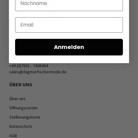
Email
DAGMARFISCHER MODE GmbH
Hebelstrasse 9
79379 Müllheim
Anmelden
Deutschland
+49 (0)7631 - 7408404
sales@dagmarfischermode.de
ÜBER UNS
Über uns
Öffnungszeiten
Stellenangebote
Datenschutz
AGB