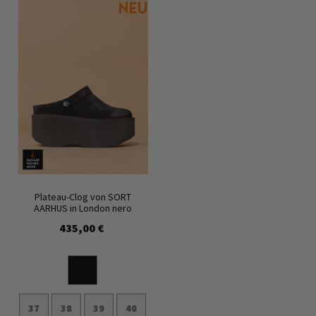
Plateau-Clog von SORT
AARHUS in London nero
435,00 €
37
38
39
40