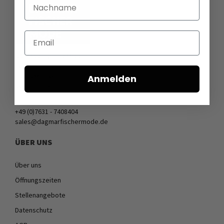
Nachname
Email
DAGMARFISCHER MODE GmbH
Hebelstrasse 9
79379 Müllheim
Anmelden
Deutschland
+49 (0)7631 - 7408404
sales@dagmarfischermode.de
ÜBER UNS
Über uns
Öffnungszeiten
Stellenangebote
Datenschutz