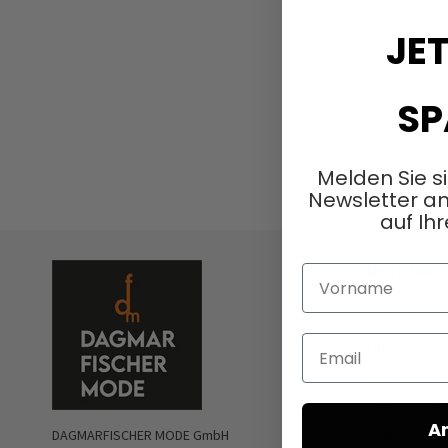
JET
SP
Melden Sie s
Newsletter an
auf Ihr
ÜBER UNS
Vorname
Über uns
Email
Öffnungszeit
Stellenangeb
Datenschutz
A
DAGMARFISCHER MODE GmbH
AGB