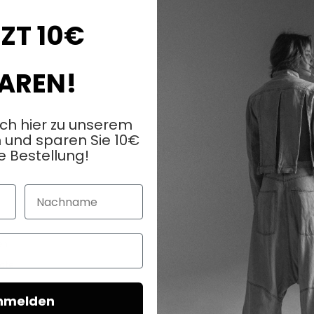
ZT 10€
AREN!
ich hier zu unserem
 und sparen Sie 10€
e Bestellung!
KUNDENDIENST
Nachname
FAQ
en
Kontaktieren Sie uns
ote
Lieferung
Zahlung
nmelden
Rückgabe