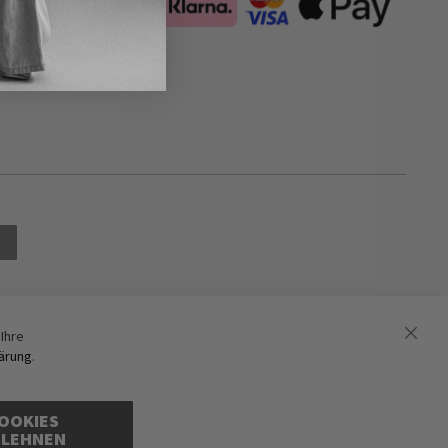
Ihre
ärung
.
OOKIES
BLEHNEN