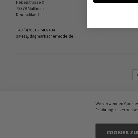
Hebelstrasse 9
Impressum
79379 Müllheim
Deutschland
Cookie Einst
+49 (0)7631 - 7408404
sales@dagmarfischermode.de
Wir verwenden Cookies
Erfahrung zu verbesse
COOKIES ZU