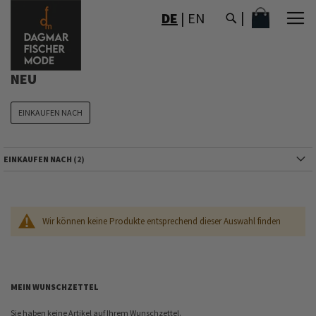
DIREKT
MEIN WAR
DE
|
EN
ZUM
INHALT
NEU
EINKAUFEN NACH
EINKAUFEN NACH
Wir können keine Produkte entsprechend dieser Auswahl finden
MEIN WUNSCHZETTEL
Sie haben keine Artikel auf Ihrem Wunschzettel.