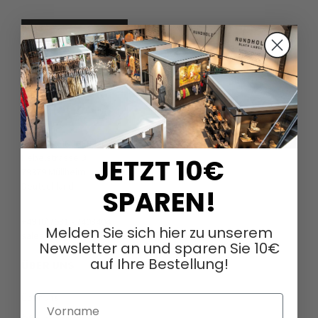
DAGMARFISCHER MODE GmbH
Hebelstrasse 9
JETZT 10€
79379 Müllheim
Deutschland
SPAREN!
+49 (0)7631 - 7408404
Melden Sie sich hier zu unserem
sales@dagmarfischermode.de
Newsletter an und sparen Sie 10€
auf Ihre Bestellung!
ÜBER UNS
Über uns
Vorname