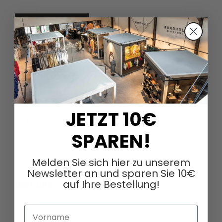
DAGMARFISCHER MODE GmbH
Hebelstrasse 9
JETZT 10€
79379 Müllheim
Deutschland
SPAREN!
+49 (0)7631 - 7408404
Melden Sie sich hier zu unserem
sales@dagmarfischermode.de
Newsletter an und sparen Sie 10€
auf Ihre Bestellung!
ÜBER UNS
Über uns
Vorname