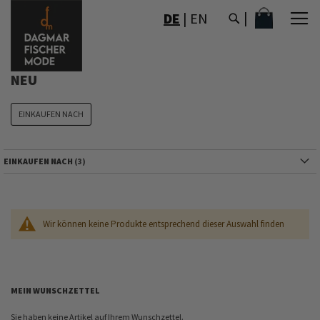
DIREKT
MEIN WAR
DE
|
EN
ZUM
INHALT
NEU
EINKAUFEN NACH
EINKAUFEN NACH
Wir können keine Produkte entsprechend dieser Auswahl finden
MEIN WUNSCHZETTEL
Sie haben keine Artikel auf Ihrem Wunschzettel.