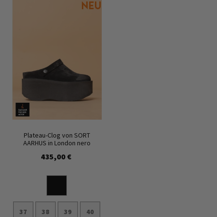
Plateau-Clog von SORT
AARHUS in London nero
435,00 €
37
38
39
40