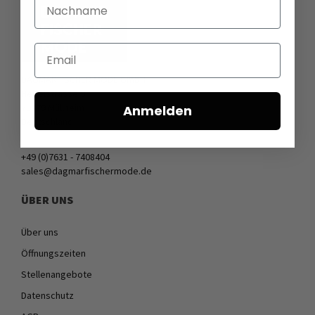
Nachname
Email
DAGMARFISCHER MODE GmbH
Hebelstrasse 9
79379 Müllheim
Anmelden
Deutschland
+49 (0)7631 - 7408404
sales@dagmarfischermode.de
ÜBER UNS
Über uns
Öffnungszeiten
Stellenangebote
Datenschutz