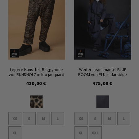
Legere Kunstfell-Baggyhose
Weiter Jeansmantel BLUE
von RUNDHOLZ in leo jacquard
BOOM von PLÜ in darkblue
420,00 €
475,00 €
XS
S
M
L
XS
S
M
L
XL
XL
XXL