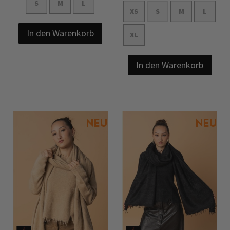
S
M
L
XS
S
M
L
In den Warenkorb
XL
In den Warenkorb