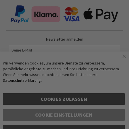
Newsletter anmelden
Abonnieren
Wir verwenden Cookies, um unsere Dienste zu verbessern,
persönliche Angebote zu machen und Ihre Erfahrung zu verbessern.
Wenn Sie mehr wissen möchten, lesen Sie bitte unsere
Anti-Roboter-Verifizierung
Datenschutzerklärung
.
Hier klicken
Friendly
Captcha ⇗
COOKIES ZULASSEN
COOKIE EINSTELLUNGEN