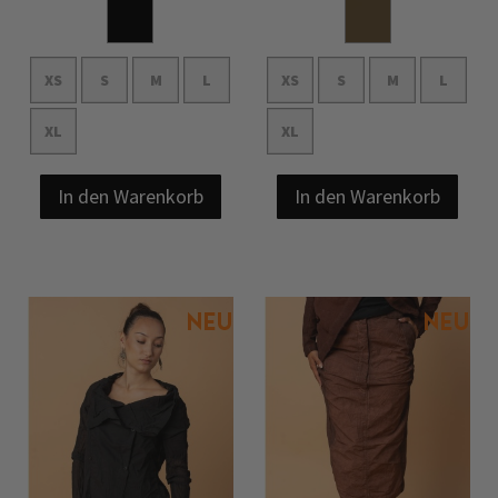
XS
S
M
L
XS
S
M
L
XL
XL
In den Warenkorb
In den Warenkorb