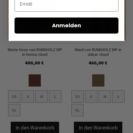
Email
Anmelden
Weite Hose von RUNDHOLZ DIP
Kleid von RUNDHOLZ DIP in
in henna cloud
dakar cloud
400,00 €
460,00 €
XS
S
M
L
XS
S
M
L
XL
XL
In den Warenkorb
In den Warenkorb