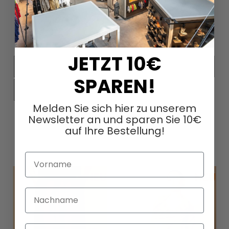
420,00 €
450,00 €
JETZT 10€
XS
S
M
L
XS
S
M
L
SPAREN!
XL
XXL
XL
XXL
Melden Sie sich hier zu unserem
Newsletter an und sparen Sie 10€
In den Warenkorb
In den Warenkorb
auf Ihre Bestellung!
Vorname
Nachname