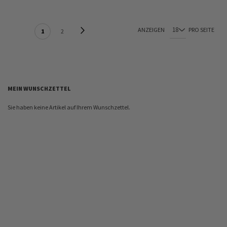
SEITE
Seite
Weiter
ANZEIGEN
PRO SEITE
Sie lesen gerade Seite
Seite
1
2
MEIN WUNSCHZETTEL
Sie haben keine Artikel auf Ihrem Wunschzettel.