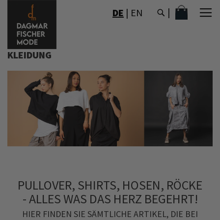
DIREKT
MEIN WAR
DE
|
EN
ZUM
INHALT
KLEIDUNG
PULLOVER, SHIRTS, HOSEN, RÖCKE
- ALLES WAS DAS HERZ BEGEHRT!
HIER FINDEN SIE SÄMTLICHE ARTIKEL, DIE BEI