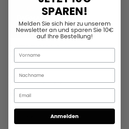
SPAREN!
Melden Sie sich hier zu unserem
Newsletter an und sparen Sie 10€
auf Ihre Bestellung!
DAGMARFISCHER MODE GmbH
Vorname
Hebelstrasse 9
79379 Müllheim
Deutschland
Nachname
+49 (0)7631 - 7408404
sales@dagmarfischermode.de
Email
ÜBER UNS
Über uns
Anmelden
Öffnungszeiten
Stellenangebote