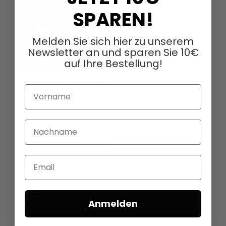
SPAREN!
Melden Sie sich hier zu unserem
Newsletter an und sparen Sie 10€
auf Ihre Bestellung!
DAGMARFISCHER MODE GmbH
Vorname
Hebelstrasse 9
79379 Müllheim
Deutschland
Nachname
+49 (0)7631 - 7408404
sales@dagmarfischermode.de
Email
ÜBER UNS
Über uns
Anmelden
Öffnungszeiten
Stellenangebote