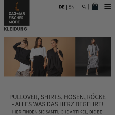
DIREKT
MEIN WAR
DE
|
EN
ZUM
INHALT
KLEIDUNG
PULLOVER, SHIRTS, HOSEN, RÖCKE
- ALLES WAS DAS HERZ BEGEHRT!
HIER FINDEN SIE SÄMTLICHE ARTIKEL, DIE BEI