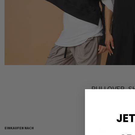
PULLOVER, S
HIER 
JET
EINKAUFEN NACH
Wir können kein