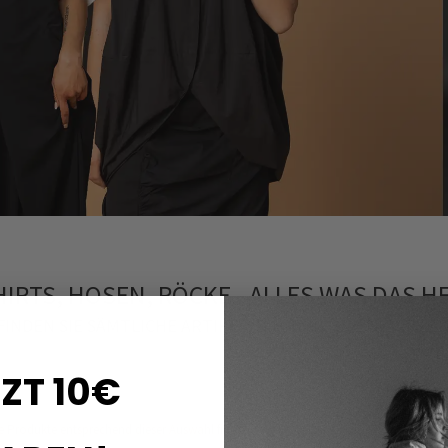
HIRTS, HOSEN, RÖCKE - ALLES WAS DAS H
FINDEN SIE SÄMTLICHE ARTIKEL, DIE BEI UNS ERHÄLTLICH
ZT 10€
e Produkte entsprechend dieser Auswahl finden