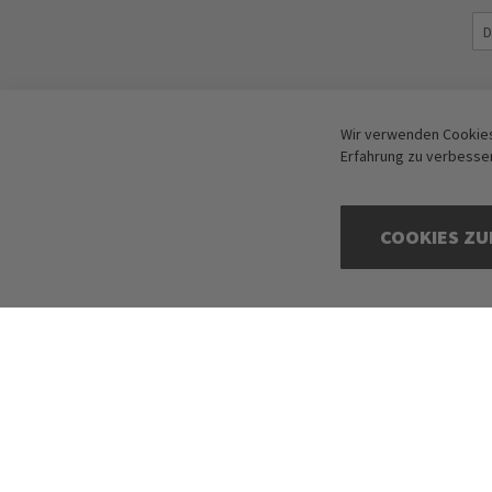
Wir verwenden Cookies
Erfahrung zu verbesse
COOKIES ZU
Copyright © 2016-2026 dagmarfischer mode. All Rights Reserved. Alle Preis