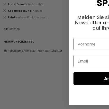
SP
Dies
Ärmelform
Schulternähte
entfernen
Dies
Kopfbedeckung
Kapuze
entfernen
Melden Sie s
Dies
Prints
Allover Print / Jacquard
entfernen
Newsletter an
auf Ihr
Alles löschen
Vorname
MEIN WUNSCHZETTEL
Sie haben keine Artikel auf Ihrem Wunschzettel.
Email
A