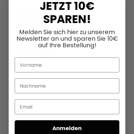
JETZT 10€
SPAREN!
Melden Sie sich hier zu unserem
Newsletter an und sparen Sie 10€
auf Ihre Bestellung!
Vorname
DAGMARFISCHER MODE GmbH
Hebelstrasse 9
79379 Müllheim
Deutschland
Nachname
+49 (0)7631 - 7408404
sales@dagmarfischermode.de
Email
ÜBER UNS
Über uns
Anmelden