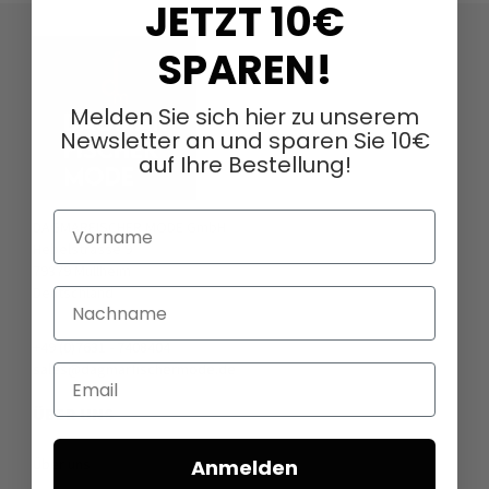
JETZT 10€
SPAREN!
Melden Sie sich hier zu unserem
Newsletter an und sparen Sie 10€
auf Ihre Bestellung!
Vorname
DAGMARFISCHER MODE GmbH
Hebelstrasse 9
79379 Müllheim
Deutschland
Nachname
+49 (0)7631 - 7408404
sales@dagmarfischermode.de
Email
ÜBER UNS
Über uns
Anmelden